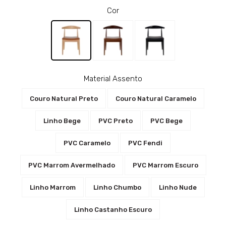
Cor
Material Assento
Couro Natural Preto
Couro Natural Caramelo
Linho Bege
PVC Preto
PVC Bege
PVC Caramelo
PVC Fendi
PVC Marrom Avermelhado
PVC Marrom Escuro
Linho Marrom
Linho Chumbo
Linho Nude
Linho Castanho Escuro