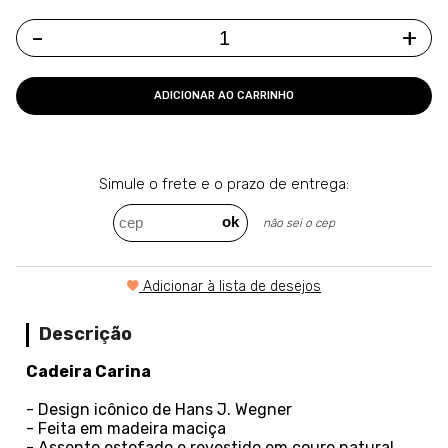
-
+
ADICIONAR AO CARRINHO
Simule o frete e o
prazo de entrega:
Adicionar à lista de desejos
Descrição
Cadeira Carina
- Design icônico de Hans J. Wegner
- Feita em madeira maciça
- Assento estofado e revestido em couro natural,